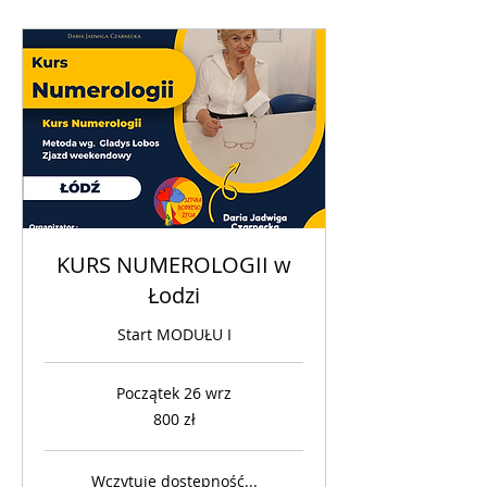
KURS NUMEROLOGII w
Łodzi
Start MODUŁU I
Początek 26 wrz
800
800 zł
złotych
polskich
Wczytuję dostępność...