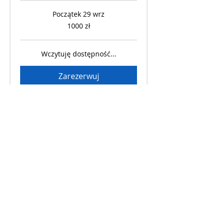
Początek 29 wrz
1000
1000 zł
złotych
polskich
Wczytuję dostępność...
Zarezerwuj
Moduły
9 Modułów
Moduł 1
- Charakterystyka Drogi Życiowej 1-9
- Dzień urodzenia i jego wpływ na Drogę Życia
- Rok Uniwersalny
- Rok Osobisty
- Miesiąc Osobisty