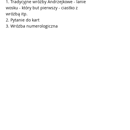
1. Tradycyjne wróżby Andrzejkowe - lanie 
wosku - który but pierwszy - ciastko z 
wróżbą itp. 
2. Pytanie do kart 
3. Wróżba numerologiczna 
 Inwestycja 150 zł w cenie kawa, herbata, 
ciasto, drink,przekąski 
Czytaj więcej >
Udostępnij to wydarzenie
© 2023 by Numerologia