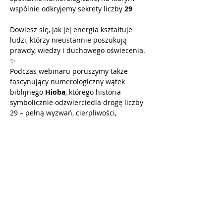
wspólnie odkryjemy sekrety liczby 
29
Dowiesz się, jak jej energia kształtuje 
ludzi, którzy nieustannie poszukują 
prawdy, wiedzy i duchowego oświecenia. 
✨
Podczas webinaru poruszymy także 
fascynujący numerologiczny wątek 
biblijnego 
Hioba
, którego historia 
symbolicznie odzwierciedla drogę liczby 
29 – pełną wyzwań, cierpliwości, 
zaufania i ostatecznej duchowej 
transformacji.
Czego możesz się spodziewać?
🔹 Głębokiej analizy energii liczby 29
🔹 Powiązań z historią Hioba i jej 
znaczenia w numerologii
Czytaj więcej >