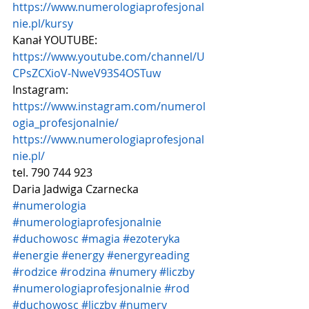
https://www.numerologiaprofesjonal
nie.pl/kursy
Kanał YOUTUBE:
https://www.youtube.com/channel/U
CPsZCXioV-NweV93S4OSTuw
Instagram:
https://www.instagram.com/numerol
ogia_profesjonalnie/
https://www.numerologiaprofesjonal
nie.pl/
tel. 790 744 923
Daria Jadwiga Czarnecka  
#numerologia
#numerologiaprofesjonalnie
#duchowosc
#magia
#ezoteryka
#energie
#energy
#energyreading
#rodzice
#rodzina
#numery
#liczby
#numerologiaprofesjonalnie
#rod
#duchowosc
#liczby
#numery