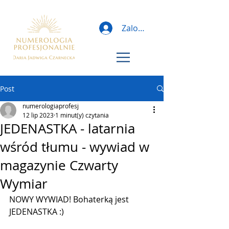
Zaloguj
Post
numerologiaprofesj
12 lip 2023
1 minut(y) czytania
JEDENASTKA - latarnia
wśród tłumu - wywiad w
magazynie Czwarty
Wymiar
NOWY WYWIAD! Bohaterką jest 
JEDENASTKA :)