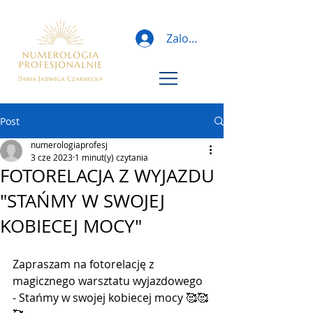
Zaloguj
Post
numerologiaprofesj
3 cze 2023
1 minut(y) czytania
FOTORELACJA Z WYJAZDU
"STAŃMY W SWOJEJ
KOBIECEJ MOCY"
Zapraszam na fotorelację z 
magicznego warsztatu wyjazdowego 
- Stańmy w swojej kobiecej mocy 🥰🥰